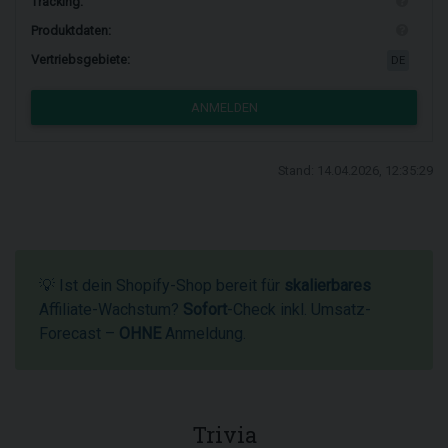
Tracking:
Produktdaten:
Vertriebsgebiete:
DE
ANMELDEN
Stand: 14.04.2026, 12:35:29
💡 Ist dein Shopify-Shop bereit für
skalierbares
Affiliate-Wachstum?
Sofort
-Check inkl. Umsatz-
Forecast –
OHNE
Anmeldung.
Trivia