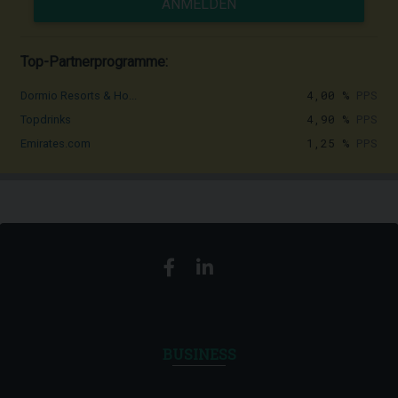
ANMELDEN
Top-Partnerprogramme:
4,00 %
PPS
Dormio Resorts & Ho...
4,90 %
PPS
Topdrinks
1,25 %
PPS
Emirates.com
BUSINESS