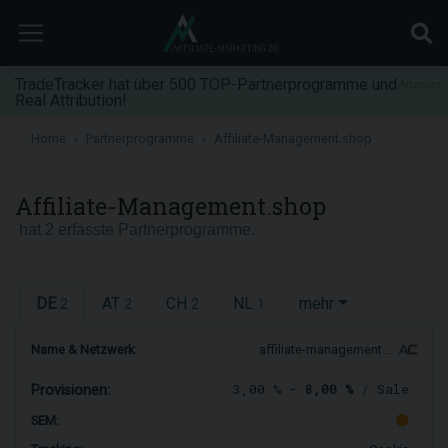
TradeTracker hat über 500 TOP-Partnerprogramme und
Anzeige
Real Attribution!
Home
Partnerprogramme
Affiliate-Management.shop
Affiliate-Management.shop
hat 2 erfasste Partnerprogramme.
DE
AT
CH
NL
mehr
2
2
2
1
Name & Netzwerk:
affiliate-management …
3,00 % -
8,00 %
/ Sale
Provisionen:
SEM: