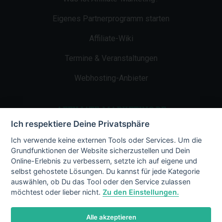
Eigenes Partnerprogramm starten
Affiliate-Wiki
Termine & Veranstaltungen
Webhosting-Anbieter
AFFILIATE-MARKETING.DE
Ich respektiere Deine Privatsphäre
Impressum
Ich verwende keine externen Tools oder Services. Um die
Grundfunktionen der Website sicherzustellen und Dein
Kontakt
Online-Erlebnis zu verbessern, setzte ich auf eigene und
selbst gehostete Lösungen. Du kannst für jede Kategorie
Datenschutz
auswählen, ob Du das Tool oder den Service zulassen
möchtest oder lieber nicht.
Zu den Einstellungen.
Alle akzeptieren