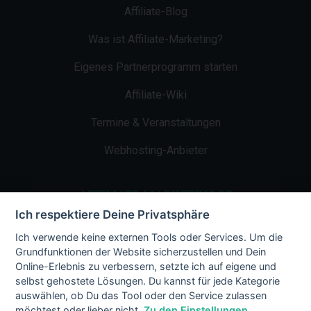
Affiliate-Blog
Was ist Affiliate-Marketing?
Eigenes Partnerprogramm starten
Affiliate-Wiki
Termine & Veranstaltungen
Webhosting-Anbieter
AFFILIATE-MARKETING.DE
Ich respektiere Deine Privatsphäre
Impressum
Ich verwende keine externen Tools oder Services. Um die
Grundfunktionen der Website sicherzustellen und Dein
Kontakt
Online-Erlebnis zu verbessern, setzte ich auf eigene und
selbst gehostete Lösungen. Du kannst für jede Kategorie
Datenschutz
auswählen, ob Du das Tool oder den Service zulassen
möchtest oder lieber nicht.
Zu den Einstellungen.