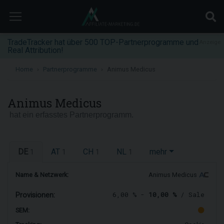
TradeTracker hat über 500 TOP-Partnerprogramme und
Anzeige
Real Attribution!
Home
Partnerprogramme
Animus Medicus
Animus Medicus
hat ein erfasstes Partnerprogramm.
DE
AT
CH
NL
mehr
1
1
1
1
Name & Netzwerk:
Animus Medicus
6,00 % -
10,00 %
/ Sale
Provisionen:
SEM: