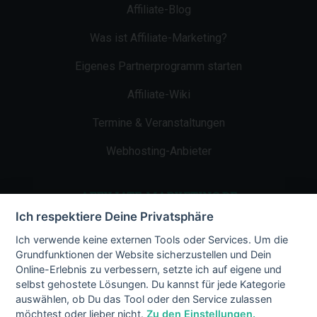
Affiliate-Blog
Was ist Affiliate-Marketing?
Eigenes Partnerprogramm starten
Affiliate-Wiki
Termine & Veranstaltungen
Webhosting-Anbieter
AFFILIATE-MARKETING.DE
Ich respektiere Deine Privatsphäre
Impressum
Ich verwende keine externen Tools oder Services. Um die
Grundfunktionen der Website sicherzustellen und Dein
Kontakt
Online-Erlebnis zu verbessern, setzte ich auf eigene und
selbst gehostete Lösungen. Du kannst für jede Kategorie
Datenschutz
auswählen, ob Du das Tool oder den Service zulassen
möchtest oder lieber nicht.
Zu den Einstellungen.