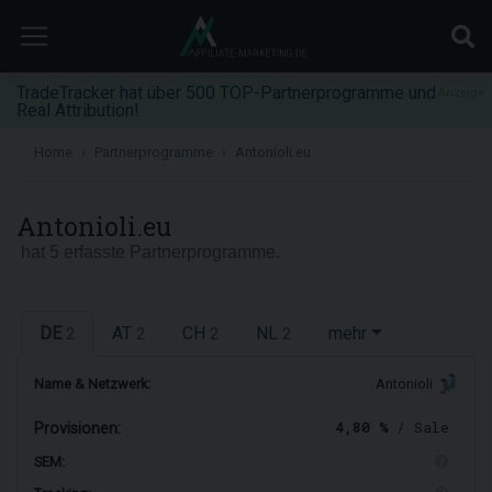
TradeTracker hat über 500 TOP-Partnerprogramme und
Anzeige
Real Attribution!
Home
Partnerprogramme
Antonioli.eu
Antonioli.eu
hat 5 erfasste Partnerprogramme.
DE
AT
CH
NL
mehr
2
2
2
2
Name & Netzwerk:
Antonioli
4,80 %
/ Sale
Provisionen:
SEM: