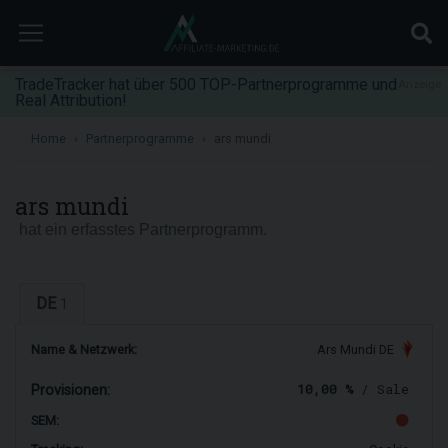
TradeTracker hat über 500 TOP-Partnerprogramme und
Anzeige
Real Attribution!
Home
Partnerprogramme
ars mundi
ars mundi
hat ein erfasstes Partnerprogramm.
DE
1
Name & Netzwerk:
Ars Mundi DE
10,00 %
/ Sale
Provisionen:
SEM: