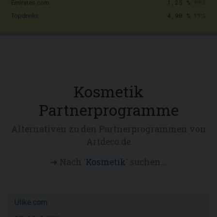
1,25 %
PPS
Emirates.com
4,90 %
PPS
Topdrinks
Kosmetik
Partnerprogramme
Alternativen zu den Partnerprogrammen von
Artdeco.de
➜ Nach '
Kosmetik
' suchen...
Ulike.com