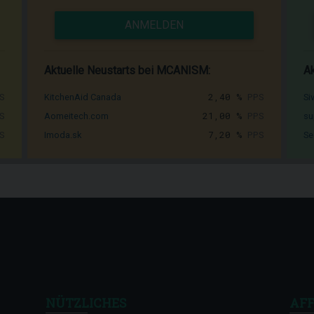
ANMELDEN
Aktuelle Neustarts bei MCANISM:
Ak
S
2,40 %
PPS
KitchenAid Canada
Si
S
21,00 %
PPS
Aomeitech.com
su
S
7,20 %
PPS
Imoda.sk
Se
NÜTZLICHES
AFF