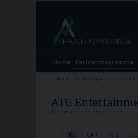
Home
Partnerprogramme
Home
Partnerprogramme
ATG Ente
ATG Entertainm
hat 7 erfasste Partnerprogramme.
DE
CA
US
GB
2
4
2