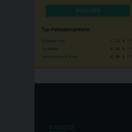
ANMELDEN
Top-Partnerprogramme:
1,25 %
PP
Emirates.com
4,90 %
PP
Topdrinks
4,00 %
PP
Dormio Resorts & Ho...
BUSINESS