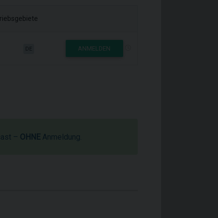
riebsgebiete
ANMELDEN
DE
cast –
OHNE
Anmeldung.