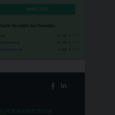
ANMELDEN
tuelle Neustarts bei Selecdoo:
15,00 %
PPS
vara
10,00 %
PPS
pplenatura.de
4,00 %
PPS
ereisedienst.de
ILIATE-MARKETING.DE