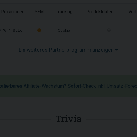
Provisionen
SEM
Tracking
Produktdaten
Vert
0 %
/ Sale
Cookie
Ein weiteres Partnerprogramm anzeigen
kalierbares
Affiliate-Wachstum?
Sofort
-Check inkl. Umsatz-Fore
Trivia