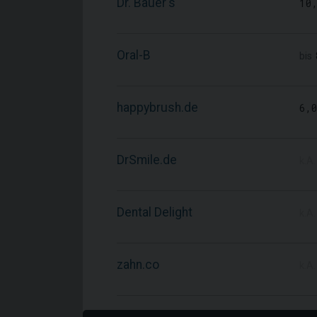
Dr. Bauer's
10
Oral-B
bis
happybrush.de
6,
DrSmile.de
k.A.
Dental Delight
k.A.
zahn.co
k.A.