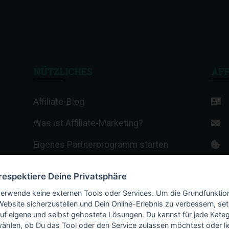
NÜTZLICHES
AFF
Affiliate-Blog
Was ist Affiliate-Marketing?
Eigenes Partnerprogramm starten
Affiliate-Wiki
 respektiere Deine Privatsphäre
Termine & Veranstaltungen
verwende keine externen Tools oder Services. Um die Grundfunktio
Website sicherzustellen und Dein Online-Erlebnis zu verbessern, set
Webhosting-Anbieter
auf eigene und selbst gehostete Lösungen. Du kannst für jede Kateg
ählen, ob Du das Tool oder den Service zulassen möchtest oder li