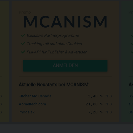
Promo
P
Exklusive Partnerprogramme
Tracking mit und ohne Cookies
Full-API für Publisher & Advertiser
ANMELDEN
Aktuelle Neustarts bei MCANISM:
Ak
S
2,40 %
PPS
KitchenAid Canada
Si
S
21,00 %
PPS
Aomeitech.com
su
S
7,20 %
PPS
Imoda.sk
Se