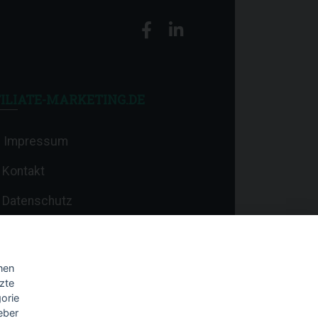
ILIATE-MARKETING.DE
Impressum
Kontakt
Datenschutz
nen
zte
orie
eber