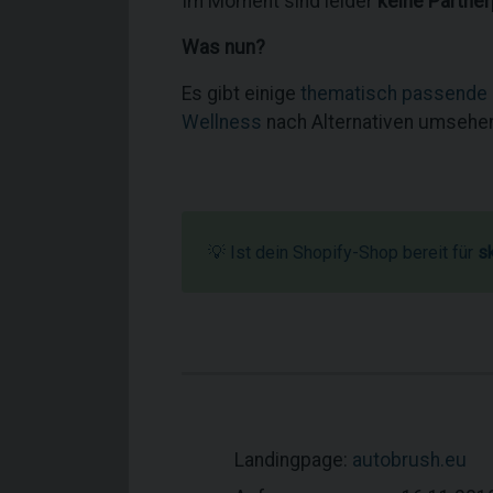
Im Moment sind leider
keine Partne
Was nun?
Es gibt einige
thematisch passende
Wellness
nach Alternativen umsehe
💡 Ist dein Shopify-Shop bereit für
s
Landingpage:
autobrush.eu