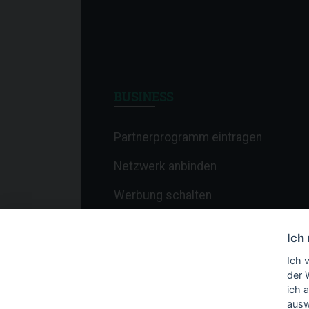
BUSINESS
Partnerprogramm eintragen
Netzwerk anbinden
Werbung schalten
Affiliate-Newsletter
Ich
Merchant-Newsletter
Ich 
der 
ich 
ausw