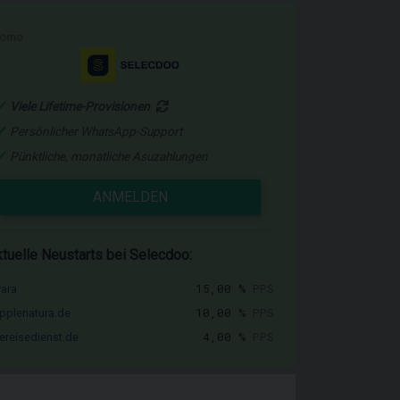
romo
Viele Lifetime-Provisionen
Persönlicher WhatsApp-Support
Pünktliche, monatliche Asuzahlungen
ANMELDEN
tuelle Neustarts bei Selecdoo:
15,00 %
PPS
vara
10,00 %
PPS
pplenatura.de
4,00 %
PPS
ereisedienst.de