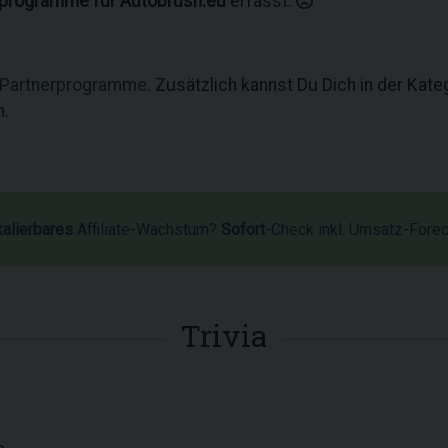
rprogramme für Autobrush.eu
erfasst.
 Partnerprogramme
. Zusätzlich kannst Du Dich in der Kat
n.
kalierbares
Affiliate-Wachstum?
Sofort
-Check inkl. Umsatz-Fore
Trivia