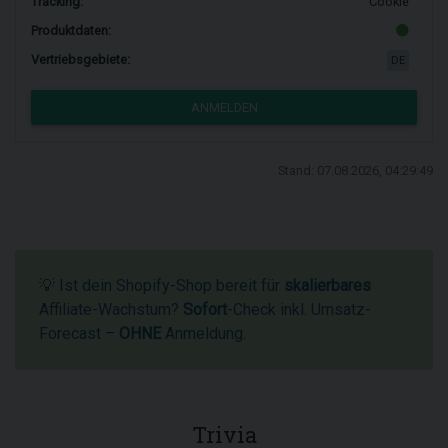
Tracking:
Cookie
Produktdaten:
Vertriebsgebiete:
DE
ANMELDEN
Stand: 07.08.2026, 04:29:49
💡 Ist dein Shopify-Shop bereit für
skalierbares
Affiliate-Wachstum?
Sofort
-Check inkl. Umsatz-
Forecast –
OHNE
Anmeldung.
Trivia