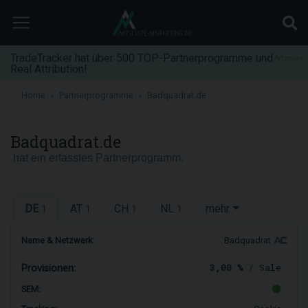
TradeTracker hat über 500 TOP-Partnerprogramme und
Anzeige
Real Attribution!
Home
Partnerprogramme
Badquadrat.de
Badquadrat.de
hat ein erfasstes Partnerprogramm.
DE
AT
CH
NL
mehr
1
1
1
1
Name & Netzwerk:
Badquadrat
3,00 %
/ Sale
Provisionen:
SEM: