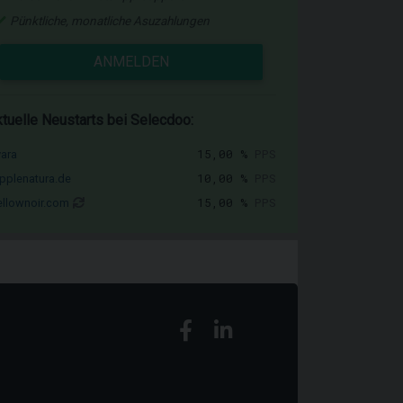
Pünktliche, monatliche Asuzahlungen
ANMELDEN
tuelle Neustarts bei Selecdoo:
15,00 %
PPS
vara
10,00 %
PPS
pplenatura.de
15,00 %
PPS
llownoir.com