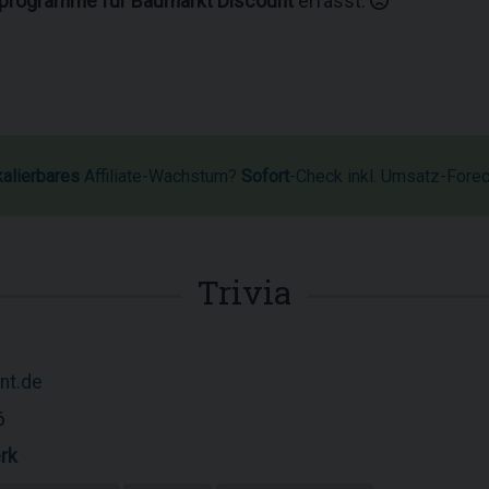
rprogramme für Baumarkt Discount
erfasst.
kalierbares
Affiliate-Wachstum?
Sofort
-Check inkl. Umsatz-Fore
Trivia
nt.de
6
rk