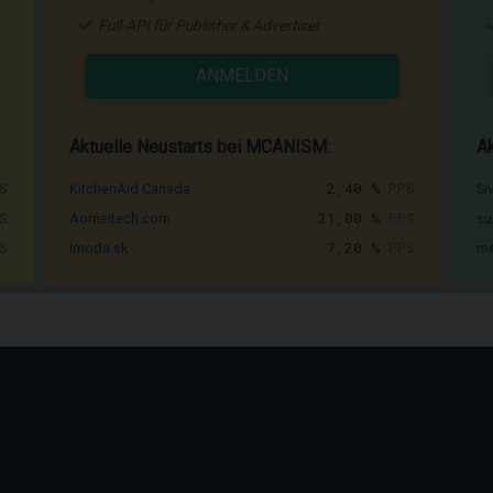
Full-API für Publisher & Advertiser
ANMELDEN
Aktuelle Neustarts bei MCANISM:
Ak
S
2,40 %
PPS
KitchenAid Canada
Si
S
21,00 %
PPS
Aomeitech.com
su
S
7,20 %
PPS
Imoda.sk
me