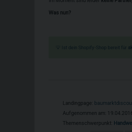
Im Moment sind leider
keine Partne
Was nun?
💡 Ist dein Shopify-Shop bereit für
s
Landingpage:
baumarktdiscou
Aufgenommen am: 19.04.201
Themenschwerpunkt:
Handwe