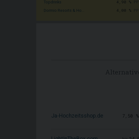
4,90 %
PP
Topdrinks
4,00 %
PP
Dormio Resorts & Ho...
Alternati
Ja-Hochzeitsshop.de
7,50 %
LightInTheBox.com
24,