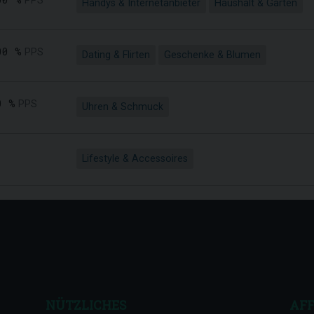
PPS
Handys & Internetanbieter
Haushalt & Garten
00 %
PPS
Dating & Flirten
Geschenke & Blumen
0 %
PPS
Uhren & Schmuck
Lifestyle & Accessoires
NÜTZLICHES
AFF