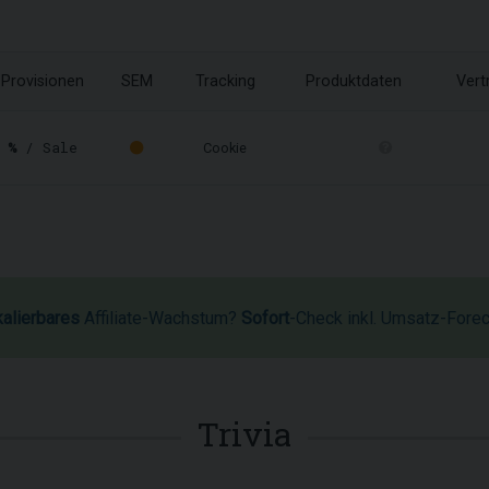
Provisionen
SEM
Tracking
Produktdaten
Vert
 %
/ Sale
Cookie
kalierbares
Affiliate-Wachstum?
Sofort
-Check inkl. Umsatz-Fore
Trivia