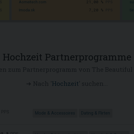
S
21,00 %
PPS
Aomeitech.com
su
S
7,20 %
PPS
Imoda.sk
Se
Hochzeit Partnerprogramme
ven zum Partnerprogramm von The Beautiful 
➜ Nach '
Hochzeit
' suchen...
PPS
Mode & Accessoires
Dating & Flirten
00 %