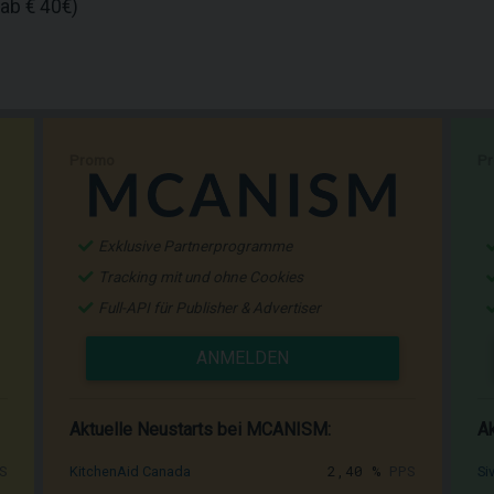
ab € 40€)
Promo
P
Exklusive Partnerprogramme
Tracking mit und ohne Cookies
Full-API für Publisher & Advertiser
ANMELDEN
Aktuelle Neustarts bei MCANISM:
Ak
S
2,40 %
PPS
KitchenAid Canada
Si