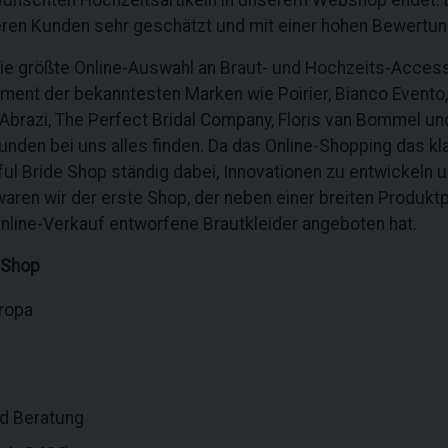
ünschten Hochzeitsartikeln in unserem Webshop endet. D
eren Kunden sehr geschätzt und mit einer hohen Bewertun
die größte Online-Auswahl an Braut- und Hochzeits-Access
ment der bekanntesten Marken wie Poirier, Bianco Evento, 
ly, Abrazi, The Perfect Bridal Company, Floris van Bommel un
unden bei uns alles finden. Da das Online-Shopping das k
ful Bride Shop ständig dabei, Innovationen zu entwickeln 
ren wir der erste Shop, der neben einer breiten Produktp
 Online-Verkauf entworfene Brautkleider angeboten hat.
 Shop
uropa
nd Beratung