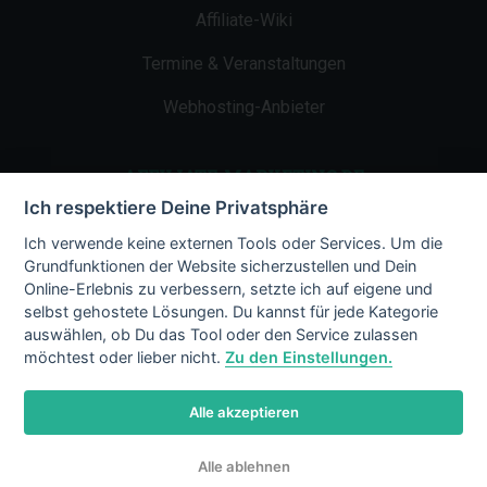
Affiliate-Wiki
Termine & Veranstaltungen
Webhosting-Anbieter
AFFILIATE-MARKETING.DE
Ich respektiere Deine Privatsphäre
Impressum
Ich verwende keine externen Tools oder Services. Um die
Grundfunktionen der Website sicherzustellen und Dein
Kontakt
Online-Erlebnis zu verbessern, setzte ich auf eigene und
selbst gehostete Lösungen. Du kannst für jede Kategorie
Datenschutz
auswählen, ob Du das Tool oder den Service zulassen
möchtest oder lieber nicht.
Zu den Einstellungen.
Alle akzeptieren
© 2002 - 2026 Copyright by Affiliate-
Alle ablehnen
Marketing.de
/ LiMBo v2.8