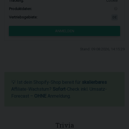
Tracking:
Cookie
Produktdaten:
Vertriebsgebiete:
DE
ANMELDEN
Stand: 09.08.2026, 14:15:29
💡 Ist dein Shopify-Shop bereit für
skalierbares
Affiliate-Wachstum?
Sofort
-Check inkl. Umsatz-
Forecast –
OHNE
Anmeldung.
Trivia