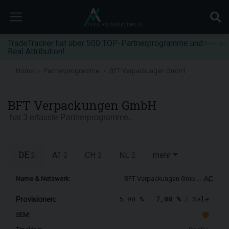
TradeTracker hat über 500 TOP-Partnerprogramme und
Anzeige
Real Attribution!
Home
Partnerprogramme
BFT Verpackungen GmbH
BFT Verpackungen GmbH
hat 3 erfasste Partnerprogramme.
DE
AT
CH
NL
mehr
2
2
2
2
Name & Netzwerk:
BFT Verpackungen Gmb …
5,00 % -
7,00 %
/ Sale
Provisionen:
SEM: