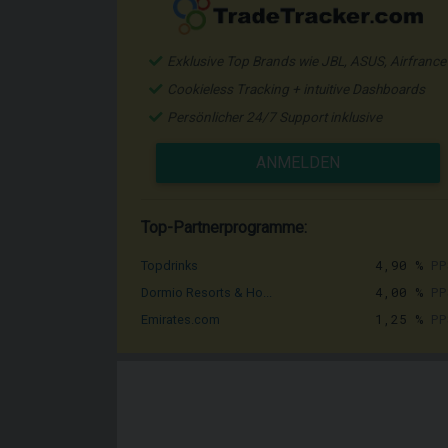
Exklusive Top Brands wie JBL, ASUS, Airfrance
Cookieless Tracking + intuitive Dashboards
Persönlicher 24/7 Support inklusive
ANMELDEN
Top-Partnerprogramme:
4,90 %
PP
Topdrinks
4,00 %
PP
Dormio Resorts & Ho...
1,25 %
PP
Emirates.com