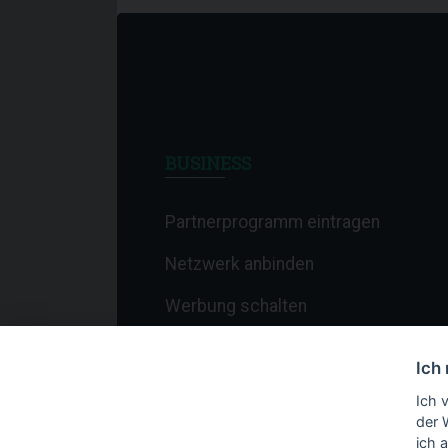
BUSINESS
Partnerprogramm eintragen
Netzwerk anbinden
Werbung schalten
Affiliate-Newsletter
Ich
Merchant-Newsletter
Ich 
der 
ich 