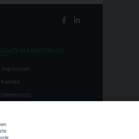
ILIATE-MARKETING.DE
Impressum
Kontakt
Datenschutz
nen
zte
orie