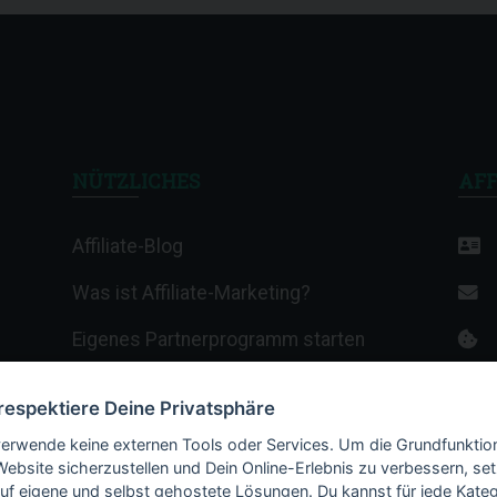
NÜTZLICHES
AFF
Affiliate-Blog
Was ist Affiliate-Marketing?
Eigenes Partnerprogramm starten
Affiliate-Wiki
 respektiere Deine Privatsphäre
Termine & Veranstaltungen
verwende keine externen Tools oder Services. Um die Grundfunktio
Website sicherzustellen und Dein Online-Erlebnis zu verbessern, set
Webhosting-Anbieter
auf eigene und selbst gehostete Lösungen. Du kannst für jede Kateg