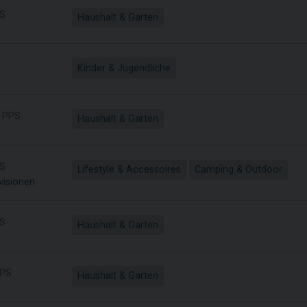
S
Haushalt & Garten
Kinder & Jugendliche
PPS
Haushalt & Garten
S
Lifestyle & Accessoires
Camping & Outdoor
visionen
S
Haushalt & Garten
PS
Haushalt & Garten