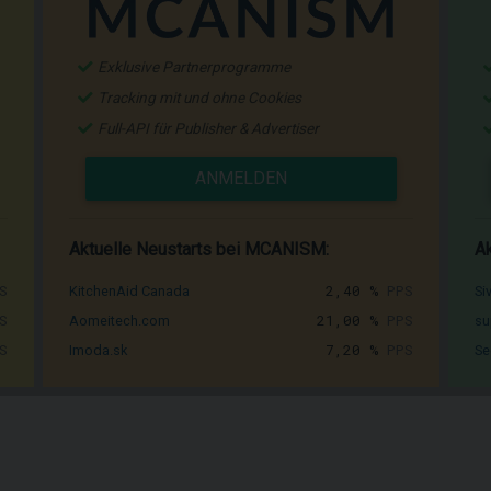
Exklusive Partnerprogramme
Tracking mit und ohne Cookies
Full-API für Publisher & Advertiser
ANMELDEN
Aktuelle Neustarts bei MCANISM:
Ak
S
2,40 %
PPS
KitchenAid Canada
Si
S
21,00 %
PPS
Aomeitech.com
su
S
7,20 %
PPS
Imoda.sk
Se