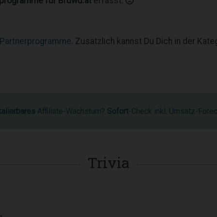
rprogramme für Bruwu.at
erfasst.
 Partnerprogramme
. Zusätzlich kannst Du Dich in der Kat
kalierbares
Affiliate-Wachstum?
Sofort
-Check inkl. Umsatz-Fore
Trivia