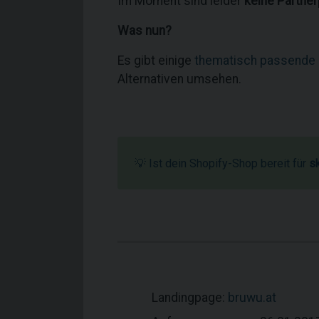
Im Moment sind leider
keine Partne
Was nun?
Es gibt einige
thematisch passende
Alternativen umsehen.
💡 Ist dein Shopify-Shop bereit für
s
Landingpage:
bruwu.at