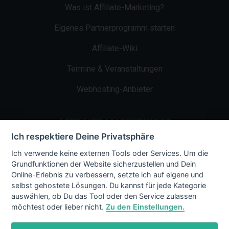
Was ist Affiliate-Marketing?
Eigenes Partnerprogramm starten
Affiliate-Wiki
Termine & Veranstaltungen
Webhosting-Anbieter
AFFILIATE-MARKETING.DE
Ich respektiere Deine Privatsphäre
Impressum
Ich verwende keine externen Tools oder Services. Um die
Grundfunktionen der Website sicherzustellen und Dein
Kontakt
Online-Erlebnis zu verbessern, setzte ich auf eigene und
selbst gehostete Lösungen. Du kannst für jede Kategorie
Datenschutz
auswählen, ob Du das Tool oder den Service zulassen
möchtest oder lieber nicht.
Zu den Einstellungen.