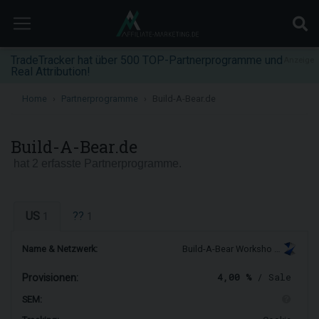
TradeTracker hat über 500 TOP-Partnerprogramme und
Anzeige
Real Attribution!
Home
Partnerprogramme
Build-A-Bear.de
Build-A-Bear.de
hat 2 erfasste Partnerprogramme.
US
??
1
1
Name & Netzwerk:
Build-A-Bear Worksho …
4,00 %
/ Sale
Provisionen:
SEM: