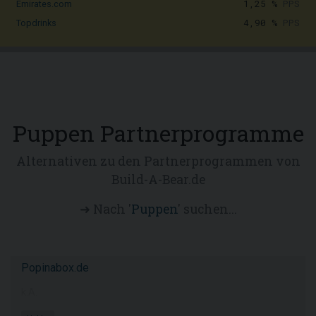
1,25 %
PPS
Emirates.com
4,90 %
PPS
Topdrinks
Puppen Partnerprogramme
Alternativen zu den Partnerprogrammen von
Build-A-Bear.de
➜ Nach '
Puppen
' suchen...
Popinabox.de
k.A.