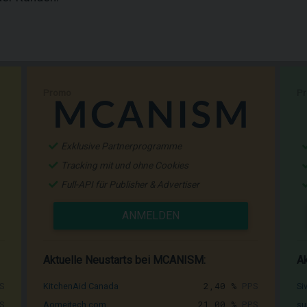
Promo
P
Exklusive Partnerprogramme
Tracking mit und ohne Cookies
Full-API für Publisher & Advertiser
ANMELDEN
Aktuelle Neustarts bei MCANISM:
Ak
S
2,40 %
PPS
KitchenAid Canada
Si
S
21,00 %
PPS
Aomeitech.com
su