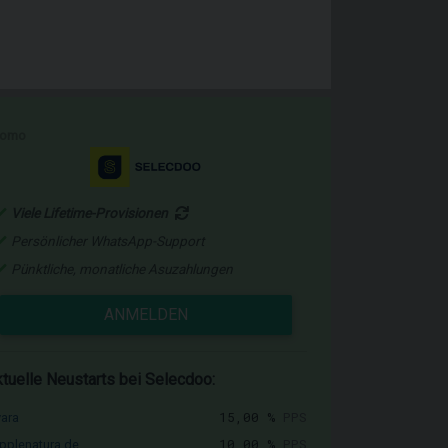
romo
Viele Lifetime-Provisionen
Persönlicher WhatsApp-Support
Pünktliche, monatliche Asuzahlungen
ANMELDEN
tuelle Neustarts bei Selecdoo:
15,00 %
PPS
vara
10,00 %
PPS
pplenatura.de