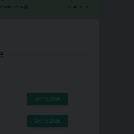
15,00 %
PPS
llownoir.com
e
ANMELDEN
ANMELDEN