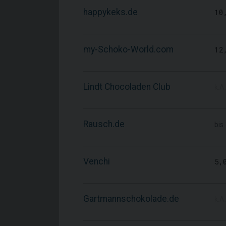
happykeks.de
10
my-Schoko-World.com
12
Lindt Chocoladen Club
k.A.
Rausch.de
bis
Venchi
5,
Gartmannschokolade.de
k.A.