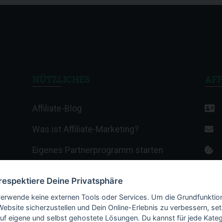
NÜTZLICHES
AFF
Affiliate-Blog
Was ist Affiliate-Marketing?
Eigenes Partnerprogramm starten
Affiliate-Wiki
 respektiere Deine Privatsphäre
Termine & Veranstaltungen
verwende keine externen Tools oder Services. Um die Grundfunktio
Website sicherzustellen und Dein Online-Erlebnis zu verbessern, set
Webhosting-Anbieter
auf eigene und selbst gehostete Lösungen. Du kannst für jede Kateg