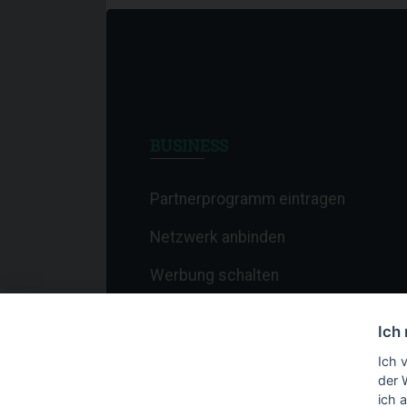
BUSINESS
Partnerprogramm eintragen
Netzwerk anbinden
Werbung schalten
Affiliate-Newsletter
Ich
Merchant-Newsletter
Ich 
der 
ich 