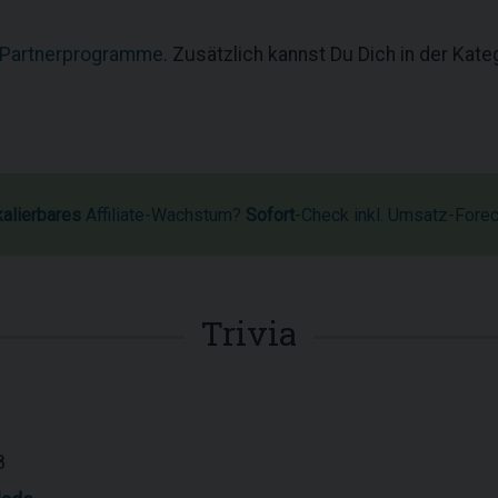
 Partnerprogramme
. Zusätzlich kannst Du Dich in der Kat
kalierbares
Affiliate-Wachstum?
Sofort
-Check inkl. Umsatz-Fore
Trivia
8