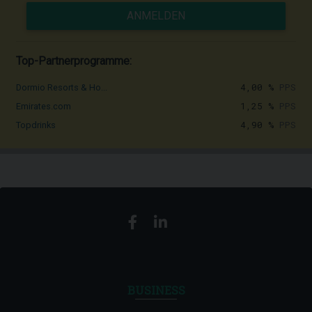
ANMELDEN
Top-Partnerprogramme:
4,00 %
PPS
Dormio Resorts & Ho...
1,25 %
PPS
Emirates.com
4,90 %
PPS
Topdrinks
BUSINESS