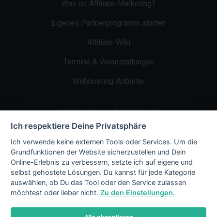
Was ist Affiliate-Marketing?
Eigenes Partnerprogramm starten
Affiliate-Wiki
Termine & Veranstaltungen
Webhosting-Anbieter
AFFILIATE-MARKETING.DE
Ich respektiere Deine Privatsphäre
Impressum
Ich verwende keine externen Tools oder Services. Um die
Grundfunktionen der Website sicherzustellen und Dein
Kontakt
Online-Erlebnis zu verbessern, setzte ich auf eigene und
selbst gehostete Lösungen. Du kannst für jede Kategorie
Datenschutz
auswählen, ob Du das Tool oder den Service zulassen
möchtest oder lieber nicht.
Zu den Einstellungen.