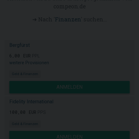
compeon.de
➜ Nach '
Finanzen
' suchen...
Bergfürst
6,00 EUR
PPL
weitere Provisionen
Geld & Finanzen
ANMELDEN
Fidelity International
100,00 EUR
PPS
Geld & Finanzen
ANMELDEN