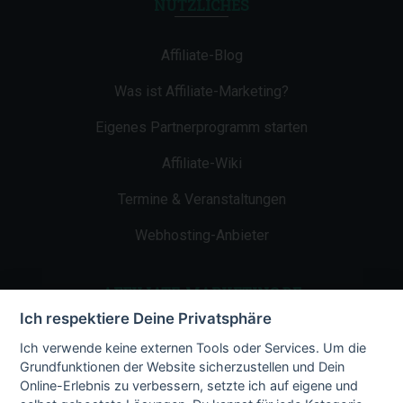
NÜTZLICHES
Affiliate-Blog
Was ist Affiliate-Marketing?
Eigenes Partnerprogramm starten
Affiliate-Wiki
Termine & Veranstaltungen
Webhosting-Anbieter
AFFILIATE-MARKETING.DE
Ich respektiere Deine Privatsphäre
Impressum
Ich verwende keine externen Tools oder Services. Um die
Grundfunktionen der Website sicherzustellen und Dein
Kontakt
Online-Erlebnis zu verbessern, setzte ich auf eigene und