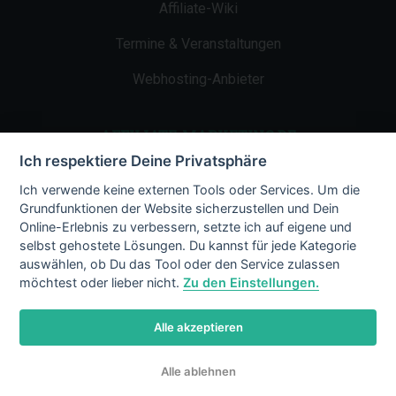
Affiliate-Wiki
Termine & Veranstaltungen
Webhosting-Anbieter
AFFILIATE-MARKETING.DE
Ich respektiere Deine Privatsphäre
Impressum
Ich verwende keine externen Tools oder Services. Um die
Grundfunktionen der Website sicherzustellen und Dein
Kontakt
Online-Erlebnis zu verbessern, setzte ich auf eigene und
selbst gehostete Lösungen. Du kannst für jede Kategorie
Datenschutz
auswählen, ob Du das Tool oder den Service zulassen
möchtest oder lieber nicht.
Zu den Einstellungen.
Alle akzeptieren
© 2002 - 2026 Copyright by Affiliate-
Alle ablehnen
Marketing.de
/ LiMBo v2.8