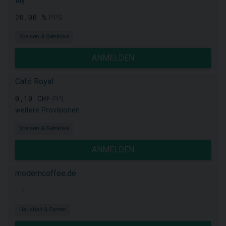
illy
20,00 %
PPS
Speisen & Getränke
ANMELDEN
Café Royal
0,10 CHF
PPL
weitere Provisionen
Speisen & Getränke
ANMELDEN
moderncoffee.de
k.A.
Haushalt & Garten