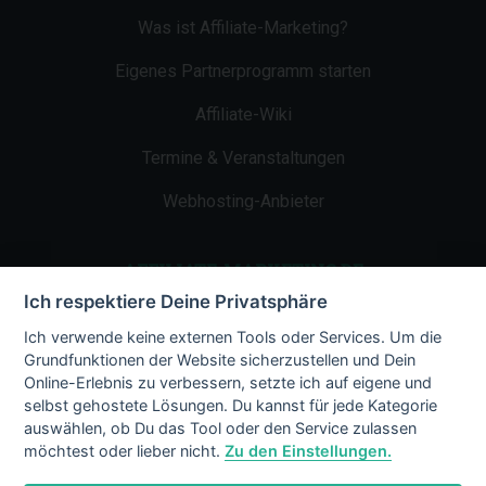
Was ist Affiliate-Marketing?
Eigenes Partnerprogramm starten
Affiliate-Wiki
Termine & Veranstaltungen
Webhosting-Anbieter
AFFILIATE-MARKETING.DE
Ich respektiere Deine Privatsphäre
Impressum
Ich verwende keine externen Tools oder Services. Um die
Grundfunktionen der Website sicherzustellen und Dein
Kontakt
Online-Erlebnis zu verbessern, setzte ich auf eigene und
selbst gehostete Lösungen. Du kannst für jede Kategorie
Datenschutz
auswählen, ob Du das Tool oder den Service zulassen
möchtest oder lieber nicht.
Zu den Einstellungen.