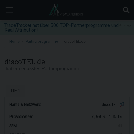
TradeTracker hat über 500 TOP-Partnerprogramme und
Anzeige
Real Attribution!
Home
Partnerprogramme
discoTEL.de
discoTEL.de
hat ein erfasstes Partnerprogramm.
DE
1
Name & Netzwerk:
discoTEL
7,00 €
/ Sale
Provisionen:
SEM: