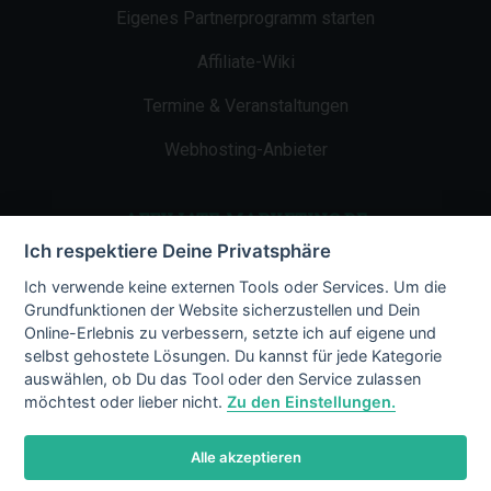
Eigenes Partnerprogramm starten
Affiliate-Wiki
Termine & Veranstaltungen
Webhosting-Anbieter
AFFILIATE-MARKETING.DE
Ich respektiere Deine Privatsphäre
Impressum
Ich verwende keine externen Tools oder Services. Um die
Grundfunktionen der Website sicherzustellen und Dein
Kontakt
Online-Erlebnis zu verbessern, setzte ich auf eigene und
selbst gehostete Lösungen. Du kannst für jede Kategorie
Datenschutz
auswählen, ob Du das Tool oder den Service zulassen
möchtest oder lieber nicht.
Zu den Einstellungen.
Alle akzeptieren