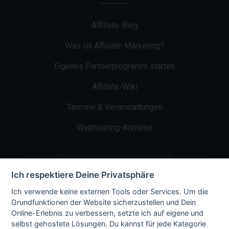
Affiliate-Blog
Was ist Affiliate-Marketing?
Eigenes Partnerprogramm starten
Affiliate-Wiki
Termine & Veranstaltungen
Webhosting-Anbieter
AFFILIATE-MARKETING.DE
Ich respektiere Deine Privatsphäre
Impressum
Ich verwende keine externen Tools oder Services. Um die
Grundfunktionen der Website sicherzustellen und Dein
Kontakt
Online-Erlebnis zu verbessern, setzte ich auf eigene und
selbst gehostete Lösungen. Du kannst für jede Kategorie