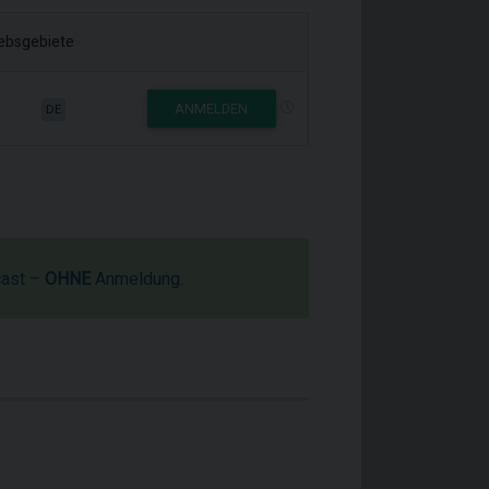
iebsgebiete
ANMELDEN
DE
cast –
OHNE
Anmeldung.