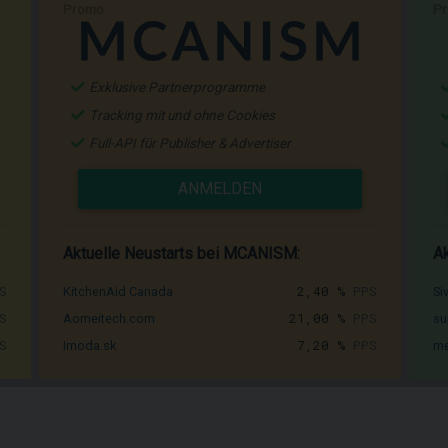
Promo
P
Exklusive Partnerprogramme
Tracking mit und ohne Cookies
Full-API für Publisher & Advertiser
ANMELDEN
Aktuelle Neustarts bei MCANISM:
Ak
S
2,40 %
PPS
KitchenAid Canada
Si
S
21,00 %
PPS
Aomeitech.com
su
S
7,20 %
PPS
Imoda.sk
me