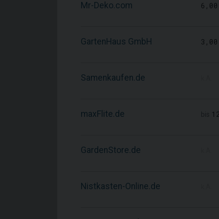
Mr-Deko.com
6,00
GartenHaus GmbH
3,00
Samenkaufen.de
k.A.
maxFlite.de
1
bis
GardenStore.de
k.A.
Nistkasten-Online.de
k.A.