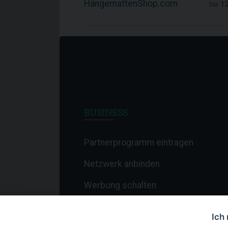
HängemattenShop.com
1
bis
BUSINESS
Partnerprogramm eintragen
Netzwerk anbinden
Werbung schalten
Affiliate-Newsletter
Ich