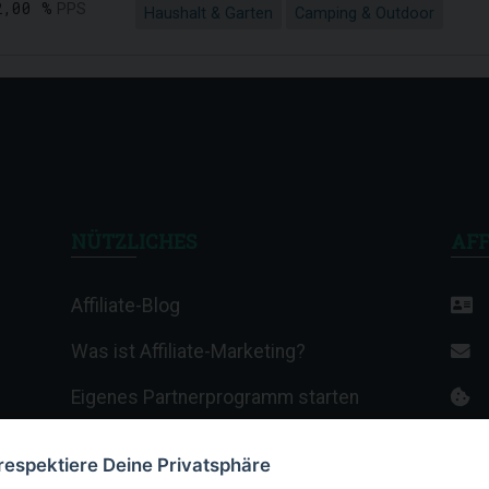
2,00 %
PPS
Haushalt & Garten
Camping & Outdoor
NÜTZLICHES
AFF
Affiliate-Blog
Was ist Affiliate-Marketing?
Eigenes Partnerprogramm starten
Affiliate-Wiki
 respektiere Deine Privatsphäre