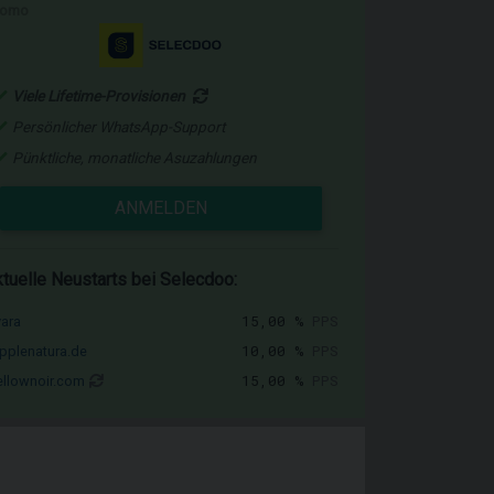
romo
Viele Lifetime-Provisionen
Persönlicher WhatsApp-Support
Pünktliche, monatliche Asuzahlungen
ANMELDEN
tuelle Neustarts bei Selecdoo:
15,00 %
PPS
vara
10,00 %
PPS
pplenatura.de
15,00 %
PPS
llownoir.com