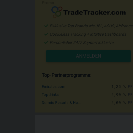
Promo
Exklusive Top Brands wie JBL, ASUS, Airfrance
Cookieless Tracking + intuitive Dashboards
Persönlicher 24/7 Support inklusive
ANMELDEN
Top-Partnerprogramme:
1,25 %
PP
Emirates.com
4,90 %
PP
Topdrinks
4,00 %
PP
Dormio Resorts & Ho...