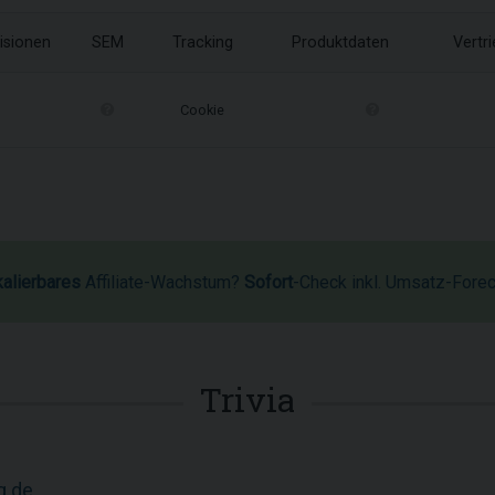
isionen
SEM
Tracking
Produktdaten
Vertr
Cookie
kalierbares
Affiliate-Wachstum?
Sofort
-Check inkl. Umsatz-Fore
Trivia
g.de