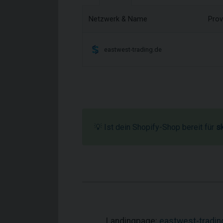
Netzwerk & Name
Prov
eastwest-trading.de
💡 Ist dein Shopify-Shop bereit für
s
Landingpage:
eastwest-tradin