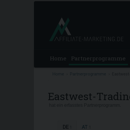
Home
Partnerprogramme
Home
Partnerprogramme
Eastwest
Eastwest-Tradin
hat ein erfasstes Partnerprogramm.
DE
AT
1
1