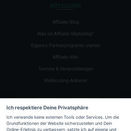
NÜTZLICHES
Affiliate-Blog
Was ist Affiliate-Marketing?
Eigenes Partnerprogramm starten
Affiliate-Wiki
Termine & Veranstaltungen
Webhosting-Anbieter
AFFILIATE-MARKETING.DE
Ich respektiere Deine Privatsphäre
Impressum
Ich verwende keine externen Tools oder Services. Um die
Grundfunktionen der Website sicherzustellen und Dein
Kontakt
Online-Erlebnis zu verbessern, setzte ich auf eigene und