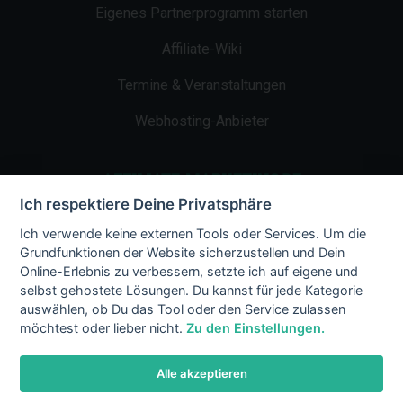
Eigenes Partnerprogramm starten
Affiliate-Wiki
Termine & Veranstaltungen
Webhosting-Anbieter
AFFILIATE-MARKETING.DE
Ich respektiere Deine Privatsphäre
Impressum
Ich verwende keine externen Tools oder Services. Um die
Grundfunktionen der Website sicherzustellen und Dein
Kontakt
Online-Erlebnis zu verbessern, setzte ich auf eigene und
selbst gehostete Lösungen. Du kannst für jede Kategorie
Datenschutz
auswählen, ob Du das Tool oder den Service zulassen
möchtest oder lieber nicht.
Zu den Einstellungen.
Alle akzeptieren
© 2002 - 2026 Copyright by Affiliate-