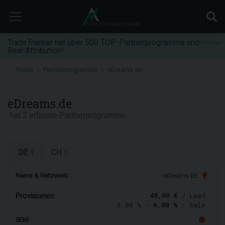
TradeTracker hat über 500 TOP-Partnerprogramme und
Anzeige
Real Attribution!
Home
Partnerprogramme
eDreams.de
eDreams.de
hat 2 erfasste Partnerprogramme.
DE
CH
1
1
Name & Netzwerk:
eDreams DE
40,00 €
/ Lead
Provisionen:
2,00 % -
6,00 %
/ Sale
SEM: