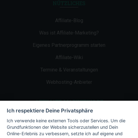
NÜTZLICHES
Affiliate-Blog
Was ist Affiliate-Marketing?
Eigenes Partnerprogramm starten
Affiliate-Wiki
Termine & Veranstaltungen
Webhosting-Anbieter
AFFILIATE-MARKETING.DE
Ich respektiere Deine Privatsphäre
Impressum
Ich verwende keine externen Tools oder Services. Um die
Grundfunktionen der Website sicherzustellen und Dein
Kontakt
Online-Erlebnis zu verbessern, setzte ich auf eigene und