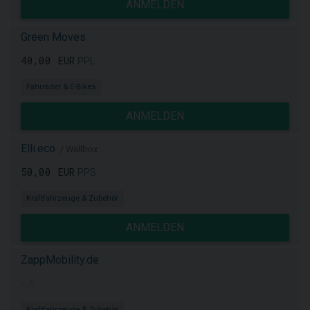
ANMELDEN
Green Moves
40,00 EUR
PPL
Fahrräder & E-Bikes
ANMELDEN
Elli.eco
/ Wallbox
50,00 EUR
PPS
Kraftfahrzeuge & Zubehör
ANMELDEN
ZappMobility.de
k.A.
Kraftfahrzeuge & Zubehör