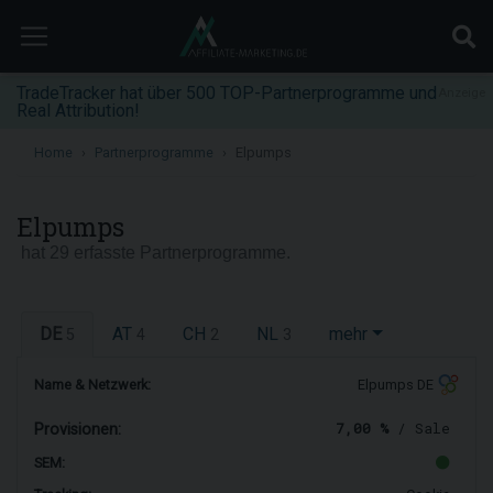
TradeTracker hat über 500 TOP-Partnerprogramme und
Anzeige
Real Attribution!
Home
Partnerprogramme
Elpumps
Elpumps
hat 29 erfasste Partnerprogramme.
DE
AT
CH
NL
mehr
5
4
2
3
Name & Netzwerk:
Elpumps DE
7,00 %
/ Sale
Provisionen:
SEM: