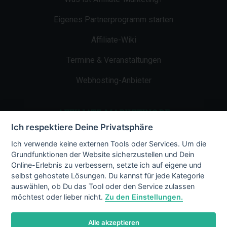
Eigenes Partnerprogramm starten
Affiliate-Wiki
Termine & Veranstaltungen
Webhosting-Anbieter
AFFILIATE-MARKETING.DE
Ich respektiere Deine Privatsphäre
Impressum
Ich verwende keine externen Tools oder Services. Um die
Grundfunktionen der Website sicherzustellen und Dein
Kontakt
Online-Erlebnis zu verbessern, setzte ich auf eigene und
selbst gehostete Lösungen. Du kannst für jede Kategorie
Datenschutz
auswählen, ob Du das Tool oder den Service zulassen
möchtest oder lieber nicht.
Zu den Einstellungen.
Alle akzeptieren