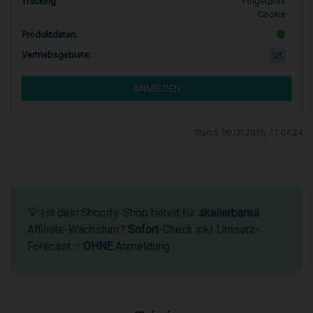
Tracking:
Fingerprint
Cookie
Produktdaten:
Vertriebsgebiete:
DE
ANMELDEN
Stand: 09.08.2026, 11:04:24
💡 Ist dein Shopify-Shop bereit für
skalierbares
Affiliate-Wachstum?
Sofort
-Check inkl. Umsatz-
Forecast –
OHNE
Anmeldung.