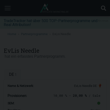
TradeTracker hat über 500 TOP-Partnerprogramme und
Anzeige
Real Attribution!
Home
Partnerprogramme
EvLis Needle
EvLis Needle
hat ein erfasstes Partnerprogramm.
DE
1
Name & Netzwerk:
EvLis Needle DE
10,00 % -
20,00 %
/ Sale
Provisionen:
SEM: