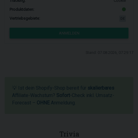
Tracking:
Cookie
Produktdaten:
Vertriebsgebiete:
DE
ANMELDEN
Stand: 07.08.2026, 07:29:17
💡 Ist dein Shopify-Shop bereit für
skalierbares
Affiliate-Wachstum?
Sofort
-Check inkl. Umsatz-
Forecast –
OHNE
Anmeldung.
Trivia