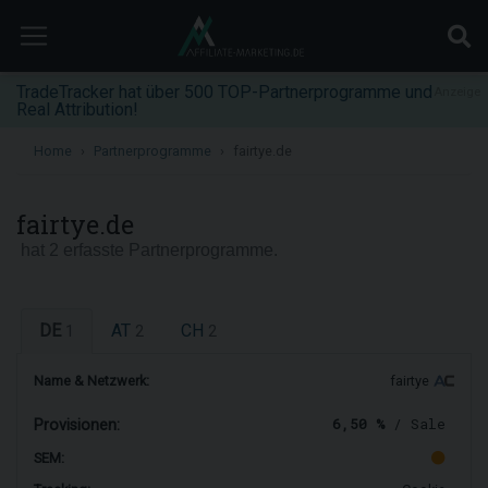
TradeTracker hat über 500 TOP-Partnerprogramme und
Anzeige
Real Attribution!
Home
Partnerprogramme
fairtye.de
fairtye.de
hat 2 erfasste Partnerprogramme.
DE
AT
CH
1
2
2
Name & Netzwerk:
fairtye
6,50 %
/ Sale
Provisionen:
SEM: