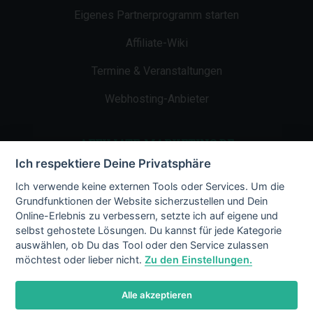
Eigenes Partnerprogramm starten
Affiliate-Wiki
Termine & Veranstaltungen
Webhosting-Anbieter
AFFILIATE-MARKETING.DE
Ich respektiere Deine Privatsphäre
Impressum
Ich verwende keine externen Tools oder Services. Um die
Grundfunktionen der Website sicherzustellen und Dein
Kontakt
Online-Erlebnis zu verbessern, setzte ich auf eigene und
selbst gehostete Lösungen. Du kannst für jede Kategorie
Datenschutz
auswählen, ob Du das Tool oder den Service zulassen
möchtest oder lieber nicht.
Zu den Einstellungen.
Alle akzeptieren