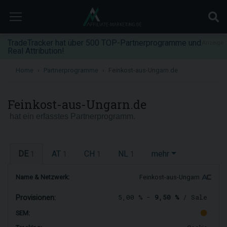
TradeTracker hat über 500 TOP-Partnerprogramme und
Anzeige
Real Attribution!
Home
Partnerprogramme
Feinkost-aus-Ungarn.de
Feinkost-aus-Ungarn.de
hat ein erfasstes Partnerprogramm.
DE
AT
CH
NL
mehr
1
1
1
1
Name & Netzwerk:
Feinkost-aus-Ungarn
5,00 % -
9,50 %
/ Sale
Provisionen:
SEM: