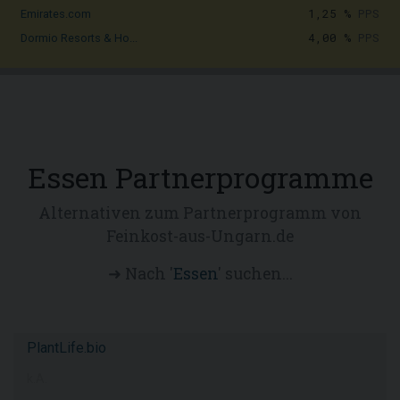
1,25 %
PPS
Emirates.com
4,00 %
PPS
Dormio Resorts & Ho...
Essen Partnerprogramme
Alternativen zum Partnerprogramm von
Feinkost-aus-Ungarn.de
➜ Nach '
Essen
' suchen...
PlantLife.bio
k.A.