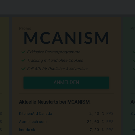
Promo
P
Exklusive Partnerprogramme
Tracking mit und ohne Cookies
Full-API für Publisher & Advertiser
ANMELDEN
Aktuelle Neustarts bei MCANISM:
Ak
S
2,40 %
PPS
KitchenAid Canada
Si
S
21,00 %
PPS
Aomeitech.com
su
S
7,20 %
PPS
Imoda.sk
me