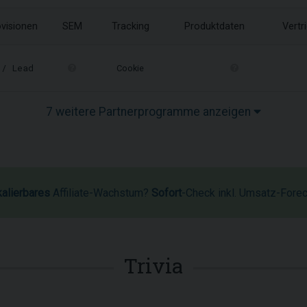
visionen
SEM
Tracking
Produktdaten
Vertr
/ Lead
Cookie
7 weitere Partnerprogramme anzeigen
kalierbares
Affiliate-Wachstum?
Sofort
-Check inkl. Umsatz-Fore
Trivia