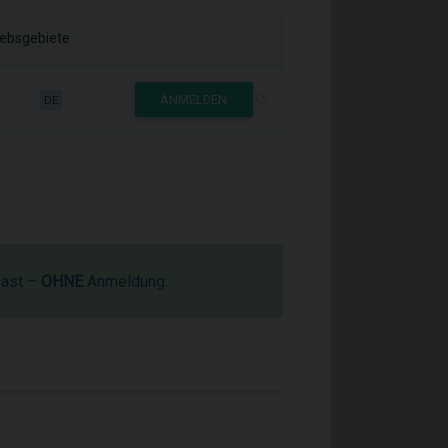
iebsgebiete
ANMELDEN
DE
cast –
OHNE
Anmeldung.