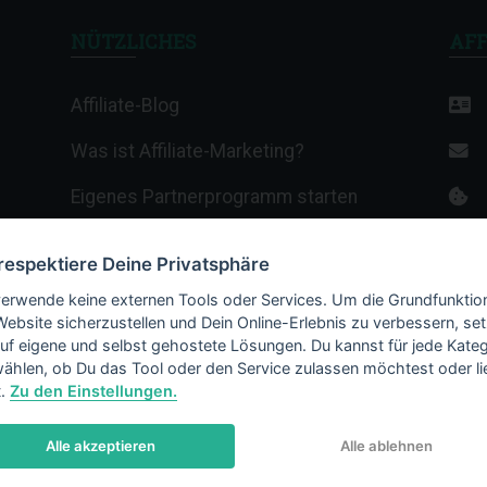
NÜTZLICHES
AFF
Affiliate-Blog
Was ist Affiliate-Marketing?
Eigenes Partnerprogramm starten
Affiliate-Wiki
 respektiere Deine Privatsphäre
Termine & Veranstaltungen
verwende keine externen Tools oder Services. Um die Grundfunktio
Website sicherzustellen und Dein Online-Erlebnis zu verbessern, set
Webhosting-Anbieter
auf eigene und selbst gehostete Lösungen. Du kannst für jede Kateg
ählen, ob Du das Tool oder den Service zulassen möchtest oder li
t.
Zu den Einstellungen.
Alle akzeptieren
Alle ablehnen
© 2002 - 2026 Copyright by Affiliate-Marketing.de
/ LiMBo v2.