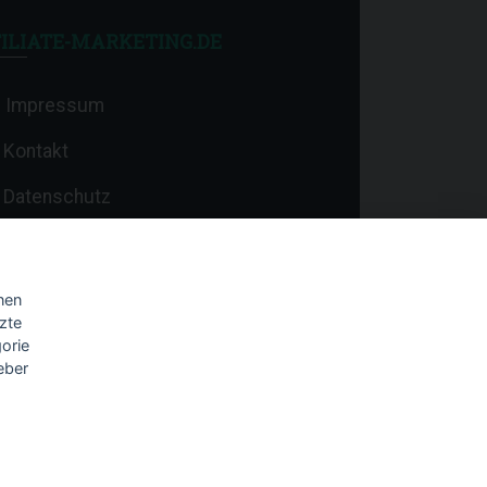
ILIATE-MARKETING.DE
Impressum
Kontakt
Datenschutz
nen
zte
orie
eber
8