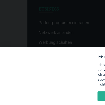
BUSINESS
Partnerprogramm eintragen
Netzwerk anbinden
Werbung schalten
Affiliate-Newsletter
Ich
Merchant-Newsletter
Ich 
der 
ich 
ausw
nich