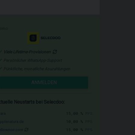
romo
Viele Lifetime-Provisionen
Persönlicher WhatsApp-Support
Pünktliche, monatliche Asuzahlungen
ANMELDEN
tuelle Neustarts bei Selecdoo:
15,00 %
PPS
vara
10,00 %
PPS
pplenatura.de
15,00 %
PPS
llownoir.com