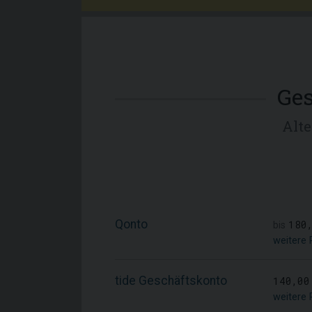
Ge
Alt
Qonto
180
bis
weitere 
tide Geschäftskonto
140,00
weitere 