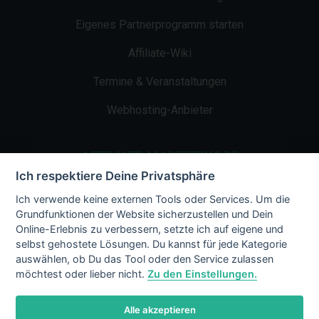
Eigenes Partnerprogramm starten
Affiliate-Wiki
Termine & Veranstaltungen
Webhosting-Anbieter
AFFILIATE-MARKETING.DE
Ich respektiere Deine Privatsphäre
Impressum
Ich verwende keine externen Tools oder Services. Um die
Grundfunktionen der Website sicherzustellen und Dein
Kontakt
Online-Erlebnis zu verbessern, setzte ich auf eigene und
selbst gehostete Lösungen. Du kannst für jede Kategorie
Datenschutz
auswählen, ob Du das Tool oder den Service zulassen
möchtest oder lieber nicht.
Zu den Einstellungen.
Alle akzeptieren