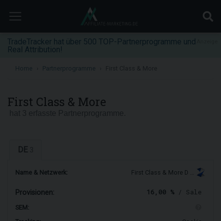
TradeTracker hat über 500 TOP-Partnerprogramme und
Anzeige
Real Attribution!
Home
Partnerprogramme
First Class & More
First Class & More
hat 3 erfasste Partnerprogramme.
DE
3
Name & Netzwerk:
First Class & More D …
16,00 %
/ Sale
Provisionen:
SEM: