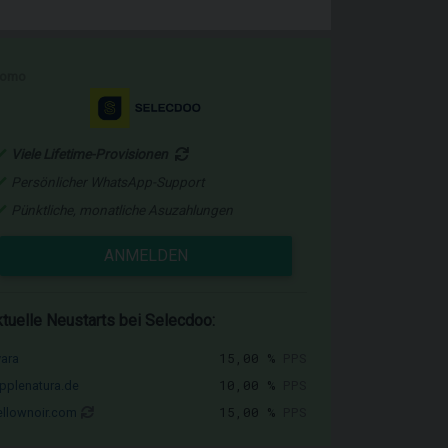
romo
Viele Lifetime-Provisionen
Persönlicher WhatsApp-Support
Pünktliche, monatliche Asuzahlungen
ANMELDEN
tuelle Neustarts bei Selecdoo:
15,00 %
PPS
vara
10,00 %
PPS
pplenatura.de
15,00 %
PPS
llownoir.com