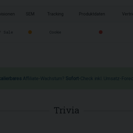
visionen
SEM
Tracking
Produktdaten
Vertr
 Sale
Cookie
kalierbares
Affiliate-Wachstum?
Sofort
-Check inkl. Umsatz-Fore
Trivia