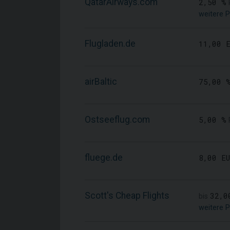
QatarAirways.com
2,50 %
weitere P
Flugladen.de
11,00 E
airBaltic
75,00 
Ostseeflug.com
5,00 %
fluege.de
8,00 EU
Scott's Cheap Flights
32,0
bis
weitere P