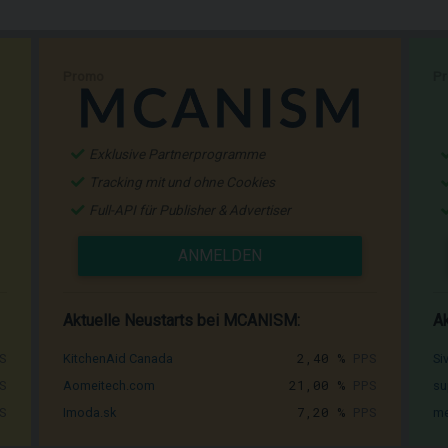
Promo
P
Exklusive Partnerprogramme
Tracking mit und ohne Cookies
Full-API für Publisher & Advertiser
ANMELDEN
Aktuelle Neustarts bei MCANISM:
Ak
S
2,40 %
PPS
KitchenAid Canada
Si
S
21,00 %
PPS
Aomeitech.com
su
S
7,20 %
PPS
Imoda.sk
me