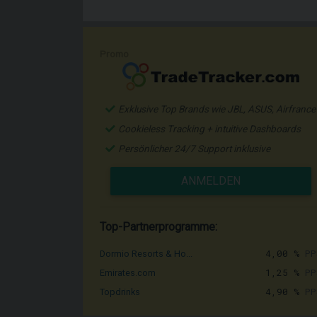
Promo
Exklusive Top Brands wie JBL, ASUS, Airfrance
Cookieless Tracking + intuitive Dashboards
Persönlicher 24/7 Support inklusive
ANMELDEN
Top-Partnerprogramme:
4,00 %
PP
Dormio Resorts & Ho...
1,25 %
PP
Emirates.com
4,90 %
PP
Topdrinks