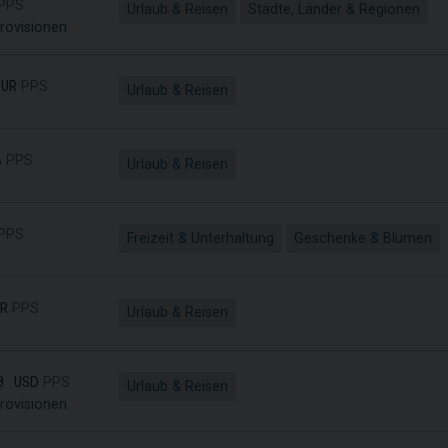
PPS
Urlaub & Reisen
Städte, Länder & Regionen
rovisionen
UR
PPS
Urlaub & Reisen
%
PPS
Urlaub & Reisen
PPS
Freizeit & Unterhaltung
Geschenke & Blumen
R
PPS
Urlaub & Reisen
0 USD
PPS
Urlaub & Reisen
rovisionen