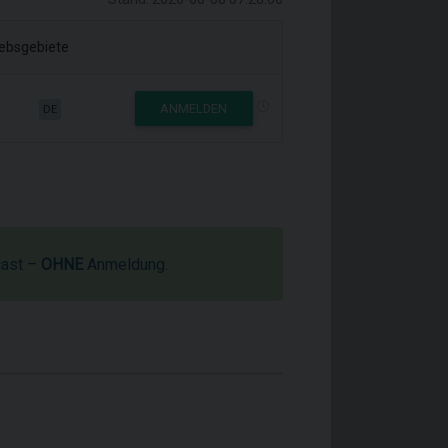
iebsgebiete
ANMELDEN
DE
cast –
OHNE
Anmeldung.