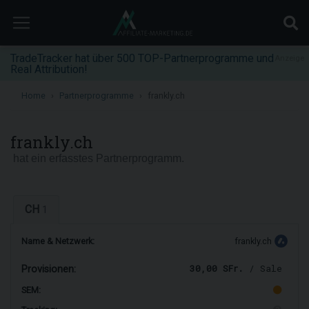
TradeTracker hat über 500 TOP-Partnerprogramme und
Anzeige
Real Attribution!
Home
Partnerprogramme
frankly.ch
frankly.ch
hat ein erfasstes Partnerprogramm.
CH
1
Name & Netzwerk:
frankly.ch
30,00 SFr.
/ Sale
Provisionen:
SEM: