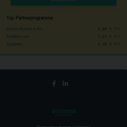
Top-Partnerprogramme:
4,00 %
PPS
Dormio Resorts & Ho...
1,25 %
PPS
Emirates.com
4,90 %
PPS
Topdrinks
BUSINESS