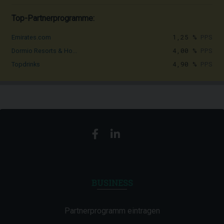
Top-Partnerprogramme:
1,25 %
PPS
Emirates.com
4,00 %
PPS
Dormio Resorts & Ho...
4,90 %
PPS
Topdrinks
BUSINESS
Partnerprogramm eintragen