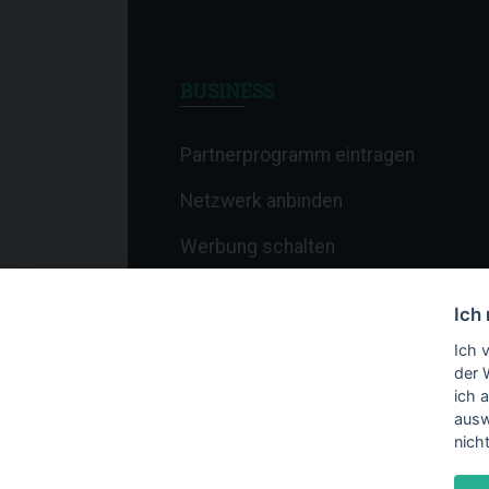
BUSINESS
Partnerprogramm eintragen
Netzwerk anbinden
Werbung schalten
Affiliate-Newsletter
Ich
Merchant-Newsletter
Ich 
der 
ich 
ausw
nich