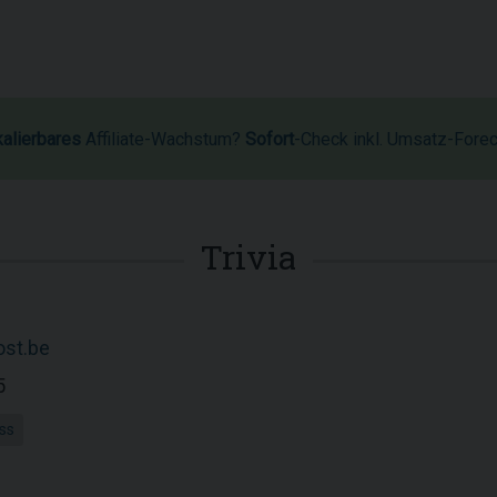
kalierbares
Affiliate-Wachstum?
Sofort
-Check inkl. Umsatz-Fore
Trivia
ost.be
5
ss