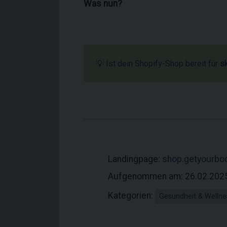
Was nun?
💡 Ist dein Shopify-Shop bereit für
s
Landingpage:
shop.getyourbo
Aufgenommen am: 26.02.202
Kategorien:
Gesundheit & Wellne