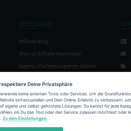
NÜTZLICHES
AFF
Affiliate-Blog
Was ist Affiliate-Marketing?
Eigenes Partnerprogramm starten
Affiliate-Wiki
 respektiere Deine Privatsphäre
Termine & Veranstaltungen
verwende keine externen Tools oder Services. Um die Grundfunktio
Website sicherzustellen und Dein Online-Erlebnis zu verbessern, set
Webhosting-Anbieter
auf eigene und selbst gehostete Lösungen. Du kannst für jede Kateg
ählen, ob Du das Tool oder den Service zulassen möchtest oder li
t.
Zu den Einstellungen.