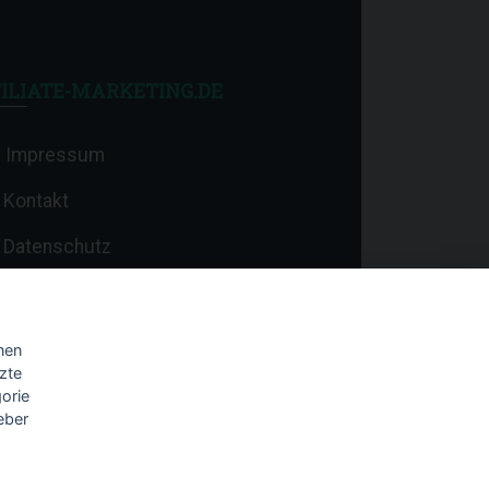
ILIATE-MARKETING.DE
Impressum
Kontakt
Datenschutz
nen
zte
orie
eber