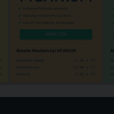
Exklusive Partnerprogramme
Tracking mit und ohne Cookies
Full-API für Publisher & Advertiser
ANMELDEN
Aktuelle Neustarts bei MCANISM:
Ak
S
2,40 %
PPS
KitchenAid Canada
Si
S
21,00 %
PPS
Aomeitech.com
su
S
7,20 %
PPS
Imoda.sk
me