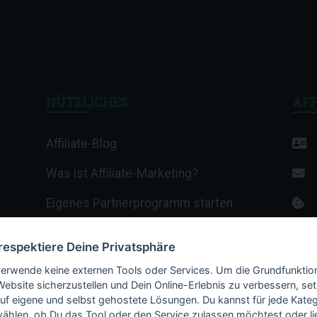
NÜTZLICHES
AFF
Affiliate-Blog
Was ist Affiliate-Marketing?
Eigenes Partnerprogramm starten
Affiliate-Wiki
 respektiere Deine Privatsphäre
Termine & Veranstaltungen
verwende keine externen Tools oder Services. Um die Grundfunktio
Website sicherzustellen und Dein Online-Erlebnis zu verbessern, set
Webhosting-Anbieter
auf eigene und selbst gehostete Lösungen. Du kannst für jede Kateg
ählen, ob Du das Tool oder den Service zulassen möchtest oder li