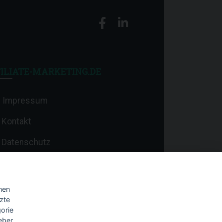
ILIATE-MARKETING.DE
Impressum
Kontakt
Datenschutz
nen
zte
orie
eber