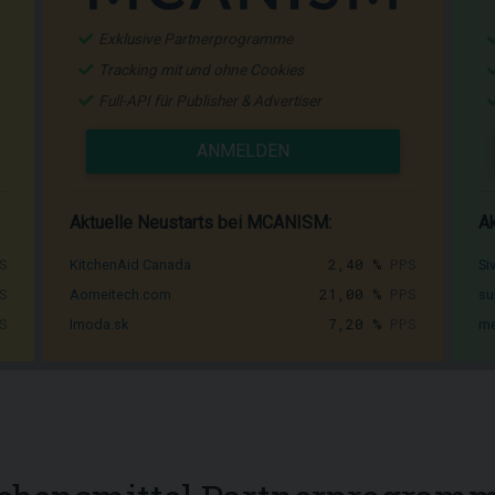
Exklusive Partnerprogramme
Tracking mit und ohne Cookies
Full-API für Publisher & Advertiser
ANMELDEN
Aktuelle Neustarts bei MCANISM:
Ak
S
2,40 %
PPS
KitchenAid Canada
Si
S
21,00 %
PPS
Aomeitech.com
su
S
7,20 %
PPS
Imoda.sk
me