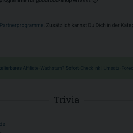
rprogramme für goodfood-shop
erfasst.
 Partnerprogramme
. Zusätzlich kannst Du Dich in der Kat
kalierbares
Affiliate-Wachstum?
Sofort
-Check inkl. Umsatz-Fore
Trivia
de