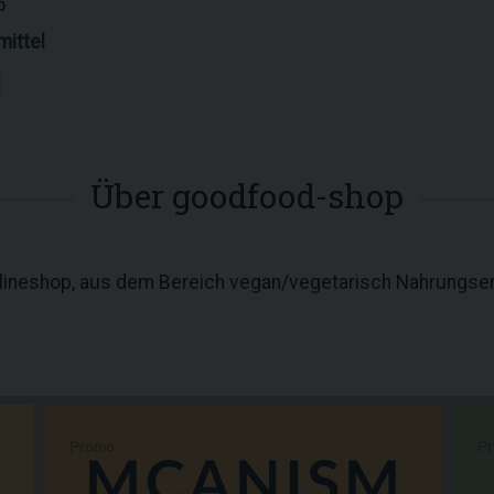
5
ittel
Über goodfood-shop
nlineshop, aus dem Bereich vegan/vegetarisch Nahrungse
Promo
P