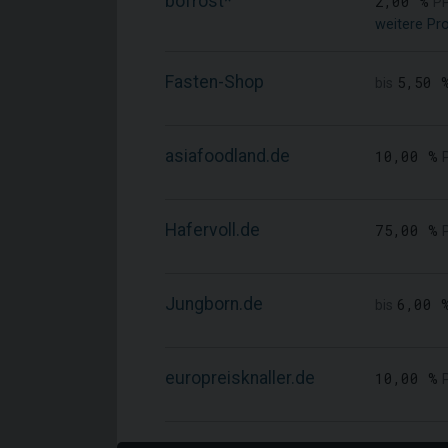
bofrost*
2,00 %
P
weitere Pr
Fasten-Shop
5,50 
bis
asiafoodland.de
10,00 %
Hafervoll.de
75,00 %
Jungborn.de
6,00 
bis
europreisknaller.de
10,00 %