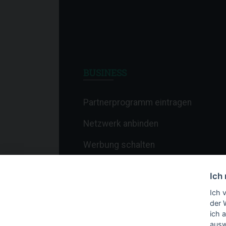
BUSINESS
Partnerprogramm eintragen
Netzwerk anbinden
Werbung schalten
Affiliate-Newsletter
Ich
Merchant-Newsletter
Ich 
der 
ich 
ausw