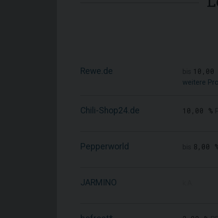
L
Rewe.de
10,00
bis
weitere Pr
Chili-Shop24.de
10,00 %
Pepperworld
8,00 
bis
JARMINO
k.A.