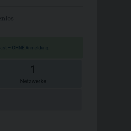
enlos
cast –
OHNE
Anmeldung.
1
Netzwerke