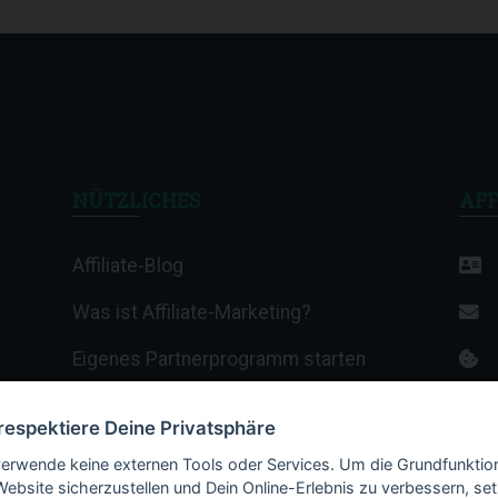
NÜTZLICHES
AFF
Affiliate-Blog
Was ist Affiliate-Marketing?
Eigenes Partnerprogramm starten
Affiliate-Wiki
 respektiere Deine Privatsphäre
Termine & Veranstaltungen
verwende keine externen Tools oder Services. Um die Grundfunktio
Website sicherzustellen und Dein Online-Erlebnis zu verbessern, set