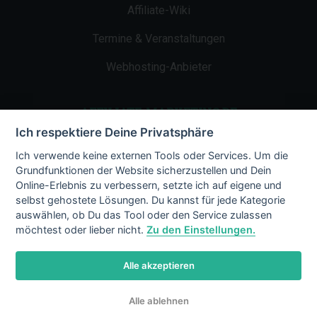
Affiliate-Wiki
Termine & Veranstaltungen
Webhosting-Anbieter
AFFILIATE-MARKETING.DE
Ich respektiere Deine Privatsphäre
Impressum
Ich verwende keine externen Tools oder Services. Um die
Grundfunktionen der Website sicherzustellen und Dein
Kontakt
Online-Erlebnis zu verbessern, setzte ich auf eigene und
selbst gehostete Lösungen. Du kannst für jede Kategorie
Datenschutz
auswählen, ob Du das Tool oder den Service zulassen
möchtest oder lieber nicht.
Zu den Einstellungen.
Alle akzeptieren
© 2002 - 2026 Copyright by Affiliate-
Alle ablehnen
Marketing.de
/ LiMBo v2.8