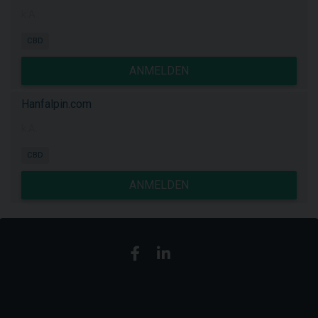
k.A.
CBD
ANMELDEN
Hanfalpin.com
k.A.
CBD
ANMELDEN