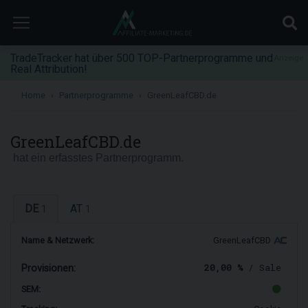
TradeTracker hat über 500 TOP-Partnerprogramme und
Anzeige
Real Attribution!
Home
Partnerprogramme
GreenLeafCBD.de
GreenLeafCBD.de
hat ein erfasstes Partnerprogramm.
DE
AT
1
1
Name & Netzwerk:
GreenLeafCBD
20,00 %
/ Sale
Provisionen:
SEM: