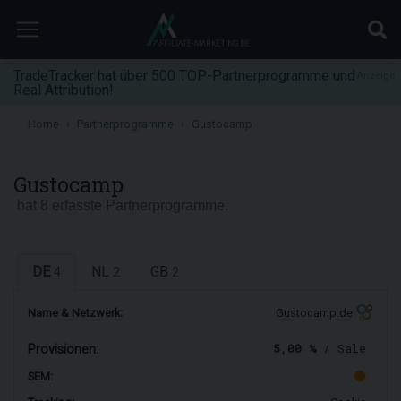
TradeTracker hat über 500 TOP-Partnerprogramme und
Anzeige
Real Attribution!
Home
Partnerprogramme
Gustocamp
Gustocamp
hat 8 erfasste Partnerprogramme.
DE
NL
GB
4
2
2
Name & Netzwerk:
Gustocamp.de
5,00 %
/ Sale
Provisionen:
SEM: