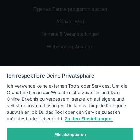
Eigenes Partnerprogramm starten
Affiliate-Wiki
Termine & Veranstaltungen
Webhosting-Anbieter
AFFILIATE-MARKETING.DE
Ich respektiere Deine Privatsphäre
Impressum
Ich verwende keine externen Tools oder Services. Um die
Grundfunktionen der Website sicherzustellen und Dein
Kontakt
Online-Erlebnis zu verbessern, setzte ich auf eigene und
selbst gehostete Lösungen. Du kannst für jede Kategorie
Datenschutz
auswählen, ob Du das Tool oder den Service zulassen
möchtest oder lieber nicht.
Zu den Einstellungen.
Alle akzeptieren