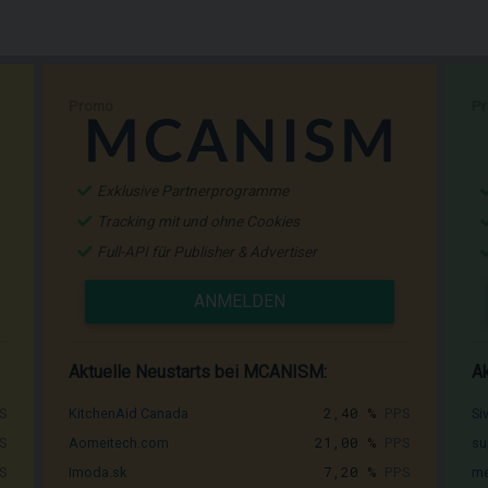
Promo
P
Exklusive Partnerprogramme
Tracking mit und ohne Cookies
Full-API für Publisher & Advertiser
ANMELDEN
Aktuelle Neustarts bei MCANISM:
Ak
S
2,40 %
PPS
KitchenAid Canada
Si
S
21,00 %
PPS
Aomeitech.com
su
S
7,20 %
PPS
Imoda.sk
me