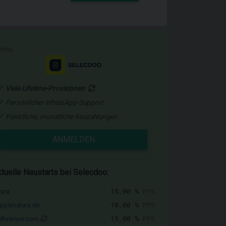
romo
Viele Lifetime-Provisionen
Persönlicher WhatsApp-Support
Pünktliche, monatliche Asuzahlungen
ANMELDEN
tuelle Neustarts bei Selecdoo:
15,00 %
PPS
vara
10,00 %
PPS
pplenatura.de
15,00 %
PPS
llownoir.com