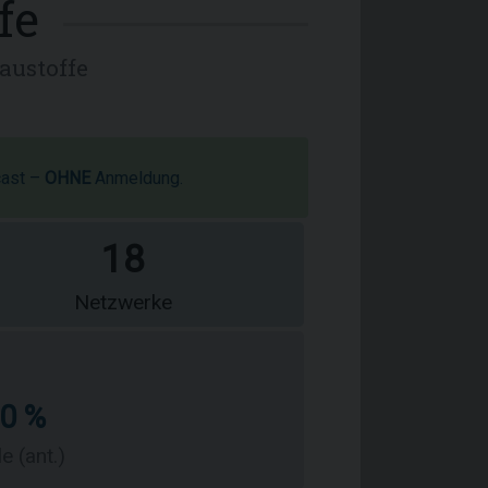
fe
austoffe
cast –
OHNE
Anmeldung.
18
Netzwerke
40 %
e (ant.)