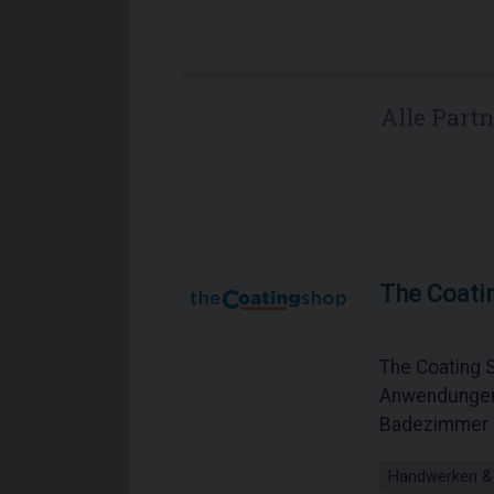
Alle Part
The Coati
The Coating 
Anwendungen 
Badezimmer B
Handwerken &