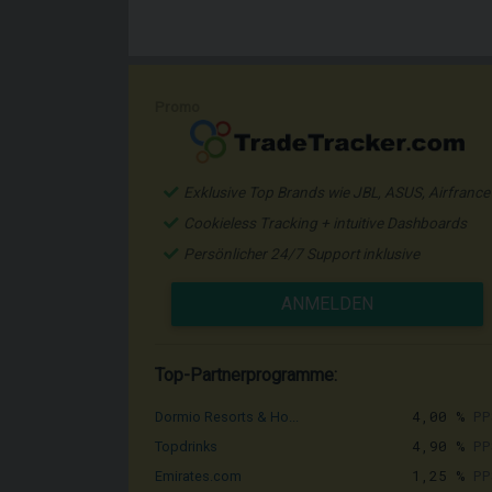
Promo
Exklusive Top Brands wie JBL, ASUS, Airfrance
Cookieless Tracking + intuitive Dashboards
Persönlicher 24/7 Support inklusive
ANMELDEN
Top-Partnerprogramme:
4,00 %
PP
Dormio Resorts & Ho...
4,90 %
PP
Topdrinks
1,25 %
PP
Emirates.com