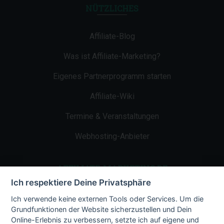
NÜTZLICHES
Affiliate-Blog
Was ist Affiliate-Marketing?
Eigenes Partnerprogramm starten
Affiliate-Wiki
Termine & Veranstaltungen
Webhosting-Anbieter
AFFILIATE-MARKETING.DE
Ich respektiere Deine Privatsphäre
Impressum
Ich verwende keine externen Tools oder Services. Um die
Grundfunktionen der Website sicherzustellen und Dein
Kontakt
Online-Erlebnis zu verbessern, setzte ich auf eigene und