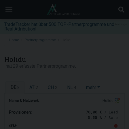
TradeTracker hat über 500 TOP-Partnerprogramme und
Anzeige
Real Attribution!
Home
Partnerprogramme
Holidu
Holidu
hat 29 erfasste Partnerprogramme.
DE
AT
CH
NL
mehr
8
2
2
4
Name & Netzwerk:
Holidu
70,00 €
/ Lead
Provisionen:
3,50 %
/ Sale
SEM: